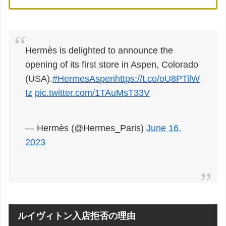
Hermès is delighted to announce the
opening of its first store in Aspen, Colorado
(USA).
#HermesAspen
https://t.co/oU8PTilW
Iz
pic.twitter.com/1TAuMsT33V
— Hermès (@Hermes_Paris)
June 16,
2023
ルイヴィトン入店拒否の理由